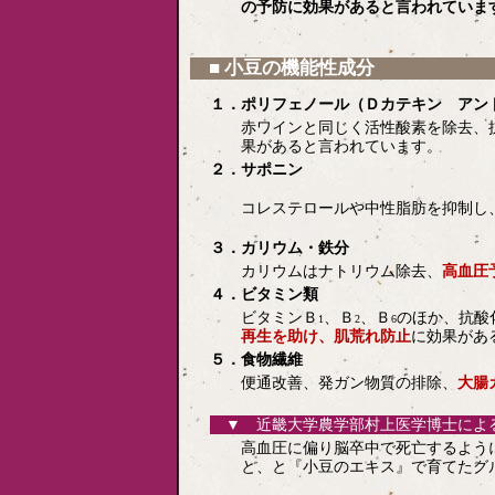
の予防に効果があると言われていま
■ 小豆の機能性成分
１．ポリフェノール（Ｄカテキン アン
赤ワインと同じく活性酸素を除去、
果があると言われています。
２．サポニン
コレステロールや中性脂肪を抑制し
３．カリウム・鉄分
カリウムはナトリウム除去、
高血圧
４．ビタミン類
ビタミンＢ
、Ｂ
、Ｂ
のほか、抗酸
1
2
6
再生を助け、肌荒れ防止
に効果があ
５．食物繊維
便通改善、発ガン物質の排除、
大腸
▼ 近畿大学農学部村上医学博士によ
高血圧に偏り脳卒中で死亡するよう
と、と『小豆のエキス』で育てたグ