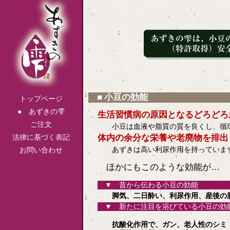
■ 小豆の効能
トップページ
● あずきの雫
生活習慣病の原因となるどろどろ
ご注文
小豆は血液や脂質の質を良くし、循
法律に基づく表記
体内の余分な栄養や老廃物を排出
あずきは高い利尿作用を持っていま
お問い合わせ
ほかにもこのような効能が…
▼ 昔から伝わる小豆の効能
脚気、二日酔い、利尿作用、産後の
▼ 新たに注目を浴びている小豆の効
抗酸化作用で、ガン、老人性のシミ